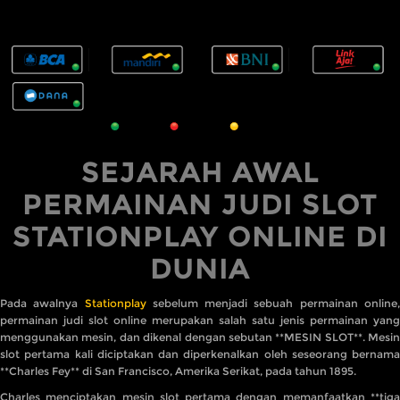
SEJARAH AWAL
PERMAINAN JUDI SLOT
STATIONPLAY ONLINE DI
DUNIA
Pada awalnya
Stationplay
sebelum menjadi sebuah permainan online
permainan judi slot online merupakan salah satu jenis permainan yang
menggunakan mesin, dan dikenal dengan sebutan **MESIN SLOT**. Mesin
slot pertama kali diciptakan dan diperkenalkan oleh seseorang bernama
**Charles Fey** di San Francisco, Amerika Serikat, pada tahun 1895.
Charles menciptakan mesin slot pertama dengan memanfaatkan **tiga