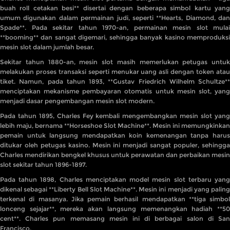
buah roll cetakan besi** disertai dengan beberapa simbol kartu yang
umum digunakan dalam permainan judi, seperti **Hearts, Diamond, dan
Spade**. Pada sekitar tahun 1970-an, permainan mesin slot mulai
**booming** dan sangat digemari, sehingga banyak kasino memproduksi
mesin slot dalam jumlah besar.
Sekitar tahun 1880-an, mesin slot masih memerlukan petugas untuk
melakukan proses transaksi seperti menukar uang asli dengan token atau
tiket. Namun, pada tahun 1893, **Gustav Friedrich Wilhelm Schultze**
menciptakan mekanisme pembayaran otomatis untuk mesin slot, yang
menjadi dasar pengembangan mesin slot modern.
Pada tahun 1895, Charles Fey kembali mengembangkan mesin slot yang
lebih maju, bernama **Horseshoe Slot Machine**. Mesin ini memungkinkan
pemain untuk langsung mendapatkan koin kemenangan tanpa harus
ditukar oleh petugas kasino. Mesin ini menjadi sangat populer, sehingga
Charles mendirikan bengkel khusus untuk perawatan dan perbaikan mesin
slot sekitar tahun 1896-1897.
Pada tahun 1898, Charles menciptakan model mesin slot terbaru yang
dikenal sebagai **Liberty Bell Slot Machine**. Mesin ini menjadi yang paling
terkenal di masanya. Jika pemain berhasil mendapatkan **tiga simbol
lonceng sejajar**, mereka akan langsung memenangkan hadiah **50
cent**. Charles pun memasang mesin ini di berbagai salon di San
Francisco.