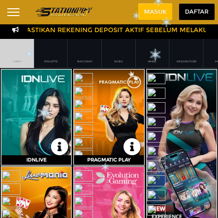
Beranda
MASUK
DAFTAR
ARAP PASTIKAN REKENING DEPOSIT AKTIF SEBELUM MELAKUKAN T
Sports
BARU
PROMO
Live Casino
BARU
LOBBY
ROULETTE
BACCARAT
SICBO
WHEEL
DRAGON TIGER
F
IDNPoker
BARU
Meja
Min
Max
Meja
Min
Max
Meja
Min
Max
Baccarat
5Rb
5Jt
Baccarat
1Rb
5Jt
Baccarat
1Rb
5Jt
Roulette
1Rb
20Jt
Dragon Tiger
1Rb
5Jt
Slots
Sicbo
2Rb
25Jt
PROMO
Dragon Tiger
1Rb
5Jt
Roulette
1Rb
5Jt
Blackjack
10Rb
50Jt
Sicbo
1Rb
5Jt
Wheel
1Rb
1Jt
Roulette
1Rb
5Jt
Special Games
1Rb
5Jt
Dragon Tiger
5Rb
5Jt
IDNLIVE
BARU
Sicbo
1Rb
5Jt
Special Games
1Rb
5Jt
Stream N Spin
DAFTAR
MASUK
DAFTAR
MASUK
KEMBALI
KEMBALI
Arcade
PROMO
IDNLIVE
PRAGMATIC PLAY
IDNLIVE
PRAGMATIC PLAY
Table Games
Meja
Min
Max
Meja
Min
Max
Baccarat
5Rb
5Jt
Roulette
1Rb
20Jt
Roulette
1Rb
20Jt
Baccarat
2Rb
10Jt
Sicbo
2Rb
25Jt
Sicbo
2Rb
10Jt
Lottery
BARU
PROMO
Blackjack
10Rb
50Jt
Dragon Tiger
10Rb
10Jt
Wheel
1Rb
1Jt
Blackjack
10Rb
20Jt
Dragon Tiger
5Rb
5Jt
Wheel
1Rb
10Jt
IDNRaffle