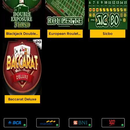
Blackjack Double Exposure 3 Hand
European Roulette
Sicbo
Baccarat Deluxe